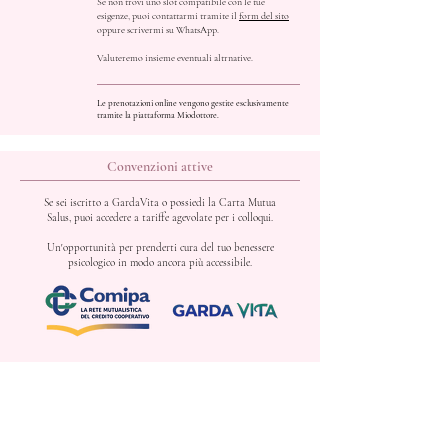
Se non trovi uno slot compatibile con le tue
esigenze, puoi contattarmi tramite il
form del sito
oppure scrivermi su WhatsApp.
Valuteremo insieme eventuali altrnative.
Le prenotazioni online vengono gestite esclusivamente
tramite la piattaforma Miodottore.
Convenzioni attive
Se sei iscritto a GardaVita o possiedi la Carta Mutua
Salus, puoi accedere a tariffe agevolate per i colloqui.
Un'opportunità per prenderti cura del tuo benessere
psicologico in modo ancora più accessibile.
10% di sconto riservato agli associati
Sconto non applicabile sull'acquisto di pacchetti promozionali,
quando attivi.