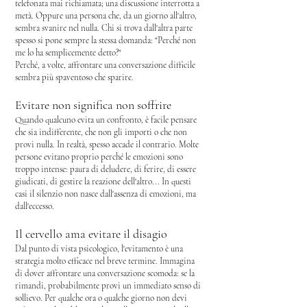
telefonata mai richiamata; u
na discussione interrotta a
metà.
Oppure una persona che, da un giorno all'altro,
sembra svanire nel nulla.
Chi si trova dall'altra parte
spesso si pone sempre la stessa domanda:
"Perché non
me lo ha semplicemente detto?"
Perché, a volte, affrontare una conversazione difficile
sembra più spaventoso che sparire.
Evitare non significa non soffrire
Quando qualcuno evita un confronto, è facile pensare
che sia indifferente, c
he non gli importi o c
he non
provi nulla.
In realtà, spesso accade il contrario.
Molte
persone evitano proprio perché le emozioni sono
troppo intense: p
aura di deludere,
di ferire,
di essere
giudicati,
di gestire la reazione dell'altro...
In questi
casi il silenzio non nasce dall'assenza di emozioni, ma
dall'eccesso.
Il cervello ama evitare il disagio
Dal punto di vista psicologico, l'evitamento è una
strategia molto efficace nel breve termine.
Immagina
di dover affrontare una conversazione scomoda: s
e la
rimandi, probabilmente provi un immediato senso di
sollievo.
Per qualche ora o qualche giorno non devi