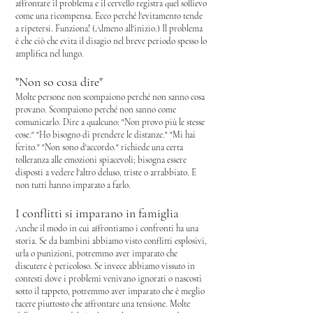
affrontare il problema e i
l cervello registra quel sollievo
come una ricompensa.
Ecco perché l'evitamento tende
a ripetersi.
Funziona! (
Almeno all'inizio.)
Il problema
è che ciò che evita il disagio nel breve periodo spesso lo
amplifica nel lungo.
"Non so cosa dire"
Molte persone non scompaiono perché non sanno cosa
provano.
Scompaiono perché non sanno come
comunicarlo.
Dire a qualcuno:
"Non provo più le stesse
cose."
"Ho bisogno di prendere le distanze."
"Mi hai
ferito."
"Non sono d'accordo."
richiede una certa
tolleranza alle emozioni spiacevoli; b
isogna essere
disposti a vedere l'altro deluso, triste o arrabbiato.
E
non tutti hanno imparato a farlo.
I conflitti si imparano in famiglia
Anche il modo in cui affrontiamo i confronti ha una
storia.
Se da bambini abbiamo visto conflitti esplosivi,
urla o punizioni, potremmo aver imparato che
discutere è pericoloso.
Se invece abbiamo vissuto in
contesti dove i problemi venivano ignorati o nascosti
sotto il tappeto, potremmo aver imparato che è meglio
tacere piuttosto che affrontare una tensione.
Molte