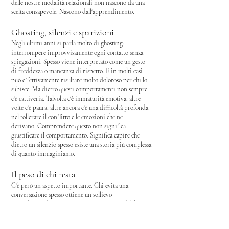
delle nostre modalità relazionali non nascono da una
scelta consapevole.
Nascono dall'apprendimento.
Ghosting, silenzi e sparizioni
Negli ultimi anni si parla molto di ghosting:
interrompere improvvisamente ogni contatto senza
spiegazioni.
Spesso viene interpretato come un gesto
di freddezza o mancanza di rispetto.
E in molti casi
può effettivamente risultare molto doloroso per chi lo
subisce.
Ma dietro questi comportamenti non sempre
c'è cattiveria.
Talvolta c'è immaturità emotiva, a
ltre
volte c'è paura, a
ltre ancora c'è una difficoltà profonda
nel tollerare il conflitto e le emozioni che ne
derivano.
Comprendere questo non significa
giustificare il comportamento.
Significa capire che
dietro un silenzio spesso esiste una storia più complessa
di quanto immaginiamo.
Il peso di chi resta
C'è però un aspetto importante.
Chi evita una
conversazione spesso ottiene un sollievo
immediato.
Chi resta, invece, si ritrova con dubbi,
domande e spiegazioni mancanti.
Ed è proprio
l'assenza di una chiusura a rendere certi silenzi così