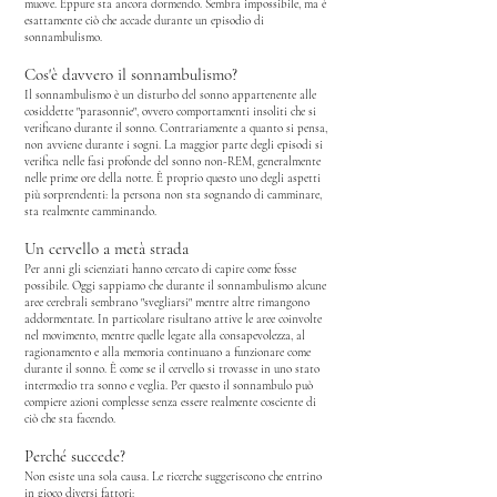
muove.
Eppure sta ancora dormendo.
Sembra impossibile, ma è
esattamente ciò che accade durante un episodio di
sonnambulismo.
Cos'è davvero il sonnambulismo?
Il sonnambulismo è un disturbo del sonno appartenente alle
cosiddette "parasonnie", ovvero comportamenti insoliti che si
verificano durante il sonno.
Contrariamente a quanto si pensa,
non avviene durante i sogni.
La maggior parte degli episodi si
verifica nelle fasi profonde del sonno non-REM, generalmente
nelle prime ore della notte.
È proprio questo uno degli aspetti
più sorprendenti: l
a persona non sta sognando di camminare,
s
ta realmente camminando.
Un cervello a metà strada
Per anni gli scienziati hanno cercato di capire come fosse
possibile.
Oggi sappiamo che durante il sonnambulismo alcune
aree cerebrali sembrano "svegliarsi" mentre altre rimangono
addormentate.
In particolare risultano attive le aree coinvolte
nel movimento, mentre quelle legate alla consapevolezza, al
ragionamento e alla memoria continuano a funzionare come
durante il sonno.
È come se il cervello si trovasse in uno stato
intermedio tra sonno e veglia.
Per questo il sonnambulo può
compiere azioni complesse senza essere realmente cosciente di
ciò che sta facendo.
Perché succede?
Non esiste una sola causa.
Le ricerche suggeriscono che entrino
in gioco diversi fattori: