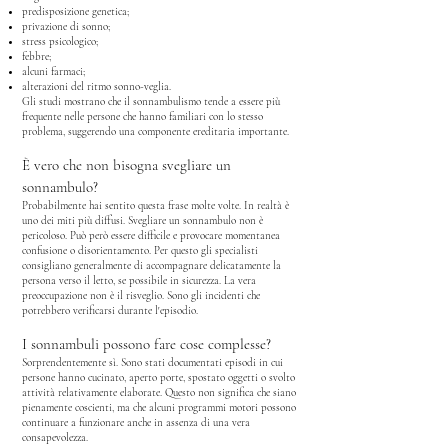
predisposizione genetica;
privazione di sonno;
stress psicologico;
febbre;
alcuni farmaci;
alterazioni del ritmo sonno-veglia.
Gli studi mostrano che il sonnambulismo tende a essere più
frequente nelle persone che hanno familiari con lo stesso
problema, suggerendo una componente ereditaria importante.
È vero che non bisogna svegliare un
sonnambulo?
Probabilmente hai sentito questa frase molte volte.
In realtà è
uno dei miti più diffusi.
Svegliare un sonnambulo non è
pericoloso.
Può però essere difficile e provocare momentanea
confusione o disorientamento.
Per questo gli specialisti
consigliano generalmente di accompagnare delicatamente la
persona verso il letto, se possibile in sicurezza.
La vera
preoccupazione non è il risveglio.
Sono gli incidenti che
potrebbero verificarsi durante l'episodio.
I sonnambuli possono fare cose complesse?
Sorprendentemente sì.
Sono stati documentati episodi in cui
persone hanno cucinato, aperto porte, spostato oggetti o svolto
attività relativamente elaborate.
Questo non significa che siano
pienamente coscienti, ma
che alcuni programmi motori possono
continuare a funzionare anche in assenza di una vera
consapevolezza.