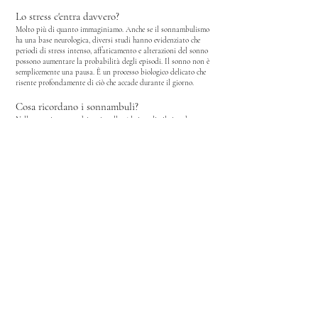
Lo stress c'entra davvero?
Molto più di quanto immaginiamo.
Anche se il sonnambulismo
ha una base neurologica, diversi studi hanno evidenziato che
periodi di stress intenso, affaticamento e alterazioni del sonno
possono aumentare la probabilità degli episodi.
Il sonno non è
semplicemente una pausa.
È un processo biologico delicato che
risente profondamente di ciò che accade durante il giorno.
Cosa ricordano i sonnambuli?
Nella maggior parte dei casi, nulla.
Al risveglio il ricordo
dell'episodio è assente oppure molto frammentario.
Questo
avviene perché le aree cerebrali coinvolte nella formazione dei
ricordi non risultano pienamente attive durante l'evento.
È uno
dei motivi per cui molte persone scoprono di essere sonnambule
soltanto grazie ai racconti di familiari o partner.
Un fenomeno più comune di quanto pensiamo
Il sonnambulismo è particolarmente frequente nei bambini e
tende a diminuire con la crescita.
Negli adulti è meno comune,
ma non raro.
Secondo diverse stime, fino al 30% dei bambini
può sperimentare almeno un episodio nel corso della vita,
mentre negli adulti la percentuale è decisamente più bassa.
Cosa ci insegna il sonnambulismo?
Forse la lezione più affascinante è questa.
Tendiamo a pensare
al sonno e alla veglia come a due stati completamente
separati.
Il sonnambulismo ci mostra che il cervello è molto più