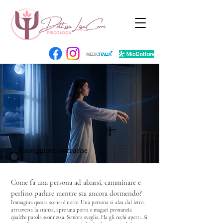
Passeggiate notturne
Come fa una persona ad alzarsi, camminare e
perfino parlare mentre sta ancora dormendo?
Immagina questa scena: è
notte.
Una persona si alza dal letto,
attraversa la stanza, apre una porta e magari pronuncia
qualche parola sconnessa.
Sembra sveglia.
Ha gli occhi aperti.
Si